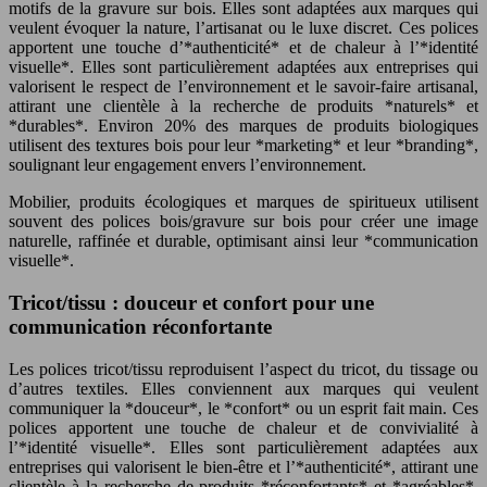
motifs de la gravure sur bois. Elles sont adaptées aux marques qui
veulent évoquer la nature, l’artisanat ou le luxe discret. Ces polices
apportent une touche d’*authenticité* et de chaleur à l’*identité
visuelle*. Elles sont particulièrement adaptées aux entreprises qui
valorisent le respect de l’environnement et le savoir-faire artisanal,
attirant une clientèle à la recherche de produits *naturels* et
*durables*. Environ 20% des marques de produits biologiques
utilisent des textures bois pour leur *marketing* et leur *branding*,
soulignant leur engagement envers l’environnement.
Mobilier, produits écologiques et marques de spiritueux utilisent
souvent des polices bois/gravure sur bois pour créer une image
naturelle, raffinée et durable, optimisant ainsi leur *communication
visuelle*.
Tricot/tissu : douceur et confort pour une
communication réconfortante
Les polices tricot/tissu reproduisent l’aspect du tricot, du tissage ou
d’autres textiles. Elles conviennent aux marques qui veulent
communiquer la *douceur*, le *confort* ou un esprit fait main. Ces
polices apportent une touche de chaleur et de convivialité à
l’*identité visuelle*. Elles sont particulièrement adaptées aux
entreprises qui valorisent le bien-être et l’*authenticité*, attirant une
clientèle à la recherche de produits *réconfortants* et *agréables*.