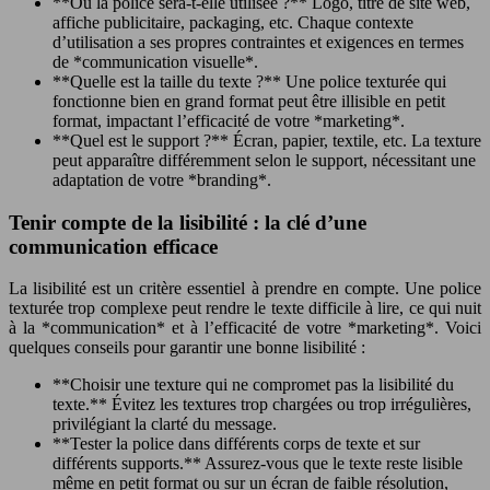
**Où la police sera-t-elle utilisée ?** Logo, titre de site web,
affiche publicitaire, packaging, etc. Chaque contexte
d’utilisation a ses propres contraintes et exigences en termes
de *communication visuelle*.
**Quelle est la taille du texte ?** Une police texturée qui
fonctionne bien en grand format peut être illisible en petit
format, impactant l’efficacité de votre *marketing*.
**Quel est le support ?** Écran, papier, textile, etc. La texture
peut apparaître différemment selon le support, nécessitant une
adaptation de votre *branding*.
Tenir compte de la lisibilité : la clé d’une
communication efficace
La lisibilité est un critère essentiel à prendre en compte. Une police
texturée trop complexe peut rendre le texte difficile à lire, ce qui nuit
à la *communication* et à l’efficacité de votre *marketing*. Voici
quelques conseils pour garantir une bonne lisibilité :
**Choisir une texture qui ne compromet pas la lisibilité du
texte.** Évitez les textures trop chargées ou trop irrégulières,
privilégiant la clarté du message.
**Tester la police dans différents corps de texte et sur
différents supports.** Assurez-vous que le texte reste lisible
même en petit format ou sur un écran de faible résolution,