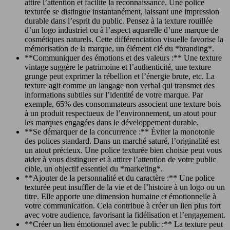
attire l’attention et facilite la reconnaissance. Une police
texturée se distingue instantanément, laissant une impression
durable dans l’esprit du public. Pensez à la texture rouillée
d’un logo industriel ou à l’aspect aquarelle d’une marque de
cosmétiques naturels. Cette différenciation visuelle favorise la
mémorisation de la marque, un élément clé du *branding*.
**Communiquer des émotions et des valeurs :** Une texture
vintage suggère le patrimoine et l’authenticité, une texture
grunge peut exprimer la rébellion et l’énergie brute, etc. La
texture agit comme un langage non verbal qui transmet des
informations subtiles sur l’identité de votre marque. Par
exemple, 65% des consommateurs associent une texture bois
à un produit respectueux de l’environnement, un atout pour
les marques engagées dans le développement durable.
**Se démarquer de la concurrence :** Éviter la monotonie
des polices standard. Dans un marché saturé, l’originalité est
un atout précieux. Une police texturée bien choisie peut vous
aider à vous distinguer et à attirer l’attention de votre public
cible, un objectif essentiel du *marketing*.
**Ajouter de la personnalité et du caractère :** Une police
texturée peut insuffler de la vie et de l’histoire à un logo ou un
titre. Elle apporte une dimension humaine et émotionnelle à
votre communication. Cela contribue à créer un lien plus fort
avec votre audience, favorisant la fidélisation et l’engagement.
**Créer un lien émotionnel avec le public :** La texture peut