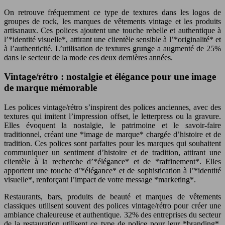
On retrouve fréquemment ce type de textures dans les logos de
groupes de rock, les marques de vêtements vintage et les produits
artisanaux. Ces polices ajoutent une touche rebelle et authentique à
l’*identité visuelle*, attirant une clientèle sensible à l’*originalité* et
à l’authenticité. L’utilisation de textures grunge a augmenté de 25%
dans le secteur de la mode ces deux dernières années.
Vintage/rétro : nostalgie et élégance pour une image
de marque mémorable
Les polices vintage/rétro s’inspirent des polices anciennes, avec des
textures qui imitent l’impression offset, le letterpress ou la gravure.
Elles évoquent la nostalgie, le patrimoine et le savoir-faire
traditionnel, créant une *image de marque* chargée d’histoire et de
tradition. Ces polices sont parfaites pour les marques qui souhaitent
communiquer un sentiment d’histoire et de tradition, attirant une
clientèle à la recherche d’*élégance* et de *raffinement*. Elles
apportent une touche d’*élégance* et de sophistication à l’*identité
visuelle*, renforçant l’impact de votre message *marketing*.
Restaurants, bars, produits de beauté et marques de vêtements
classiques utilisent souvent des polices vintage/rétro pour créer une
ambiance chaleureuse et authentique. 32% des entreprises du secteur
de la restauration utilisent ce type de police pour leur *branding*,