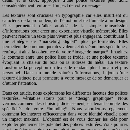
détail, et le choix approprié d’une police texturée peut donc
considérablement renforcer l’impact de votre message.
Les textures sont cruciales en typographie car elles insufflent du
caractère, de la profondeur, de l’émotion et de l’unicité à un design.
Elles permettent d’aller au-delà de la simple transmission
d’informations pour créer une expérience visuelle mémorable. Elles
peuvent rendre un texte plus vivant et plus engageant, contribuant à
une stratégie de *marketing digital* plus performante. Elles
permettent de communiquer des valeurs et des émotions spécifiques,
renforçant ainsi la cohérence de votre *image de marque*. Imaginez
le contraste entre une police lisse et froide, et une police texturée
évoquant la chaleur du bois ou la rudesse du métal. La texture
transforme la perception du texte, le rendant plus humain et plus
personnel. Dans un monde saturé d’informations, l’ajout d’une
texture distincte peut permettre à votre message de se démarquer et
d’attirer l’attention.
Dans cet article, nous explorerons les différentes facettes des polices
texturées, véritables atouts pour le *design graphique*. Nous
verrons comment les choisir judicieusement, en tenant compte des
spécificités de votre *branding*. Nous aborderons également
comment les intégrer efficacement dans votre identité visuelle pour
un impact maximal. L’objectif est de vous donner les clés pour
exploiter pleinement le potentiel des polices texturées. Vous pourrez
ainsi améliorer votre communication, renforcer votre présence