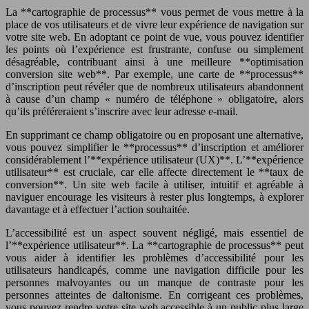
La **cartographie de processus** vous permet de vous mettre à la
place de vos utilisateurs et de vivre leur expérience de navigation sur
votre site web. En adoptant ce point de vue, vous pouvez identifier
les points où l’expérience est frustrante, confuse ou simplement
désagréable, contribuant ainsi à une meilleure **optimisation
conversion site web**. Par exemple, une carte de **processus**
d’inscription peut révéler que de nombreux utilisateurs abandonnent
à cause d’un champ « numéro de téléphone » obligatoire, alors
qu’ils préféreraient s’inscrire avec leur adresse e-mail.
En supprimant ce champ obligatoire ou en proposant une alternative,
vous pouvez simplifier le **processus** d’inscription et améliorer
considérablement l’**expérience utilisateur (UX)**. L’**expérience
utilisateur** est cruciale, car elle affecte directement le **taux de
conversion**. Un site web facile à utiliser, intuitif et agréable à
naviguer encourage les visiteurs à rester plus longtemps, à explorer
davantage et à effectuer l’action souhaitée.
L’accessibilité est un aspect souvent négligé, mais essentiel de
l’**expérience utilisateur**. La **cartographie de processus** peut
vous aider à identifier les problèmes d’accessibilité pour les
utilisateurs handicapés, comme une navigation difficile pour les
personnes malvoyantes ou un manque de contraste pour les
personnes atteintes de daltonisme. En corrigeant ces problèmes,
vous pouvez rendre votre site web accessible à un public plus large