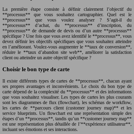
La première étape consiste à définir clairement l’objectif du
**processus** que vous souhaitez cartographier. Quel est le
**processus** que vous voulez analyser ? S’agit-il du
**processus** d’achat, du **processus** d’inscription, du
**processus** de demande de devis ou d’un autre **processus**
spécifique ? Une fois que vous avez identifié le **processus**, vous
devez définir les objectifs spécifiques que vous souhaitez atteindre
en l’améliorant. Voulez-vous augmenter le **taux de conversion**,
réduire le **taux d’abandon site web**, améliorer la satisfaction
client ou atteindre un autre objectif spécifique ?
Choisir le bon type de carte
Il existe différents types de cartes de **processus**, chacun ayant
ses propres avantages et inconvénients. Le choix du bon type de
carte dépend de la complexité du **processus** et des informations
que vous souhaitez visualiser. Les types de cartes les plus courants
sont les diagrammes de flux (flowchart), les schémas de workflow,
les cartes de **parcours client (customer journey map)** et les
service blueprints. Un flowchart est une représentation simple des
étapes d’un **processus**, tandis qu’un **customer journey map**
est une représentation plus détaillée de l’**expérience utilisateur**,
incluant ses émotions et ses interactions.